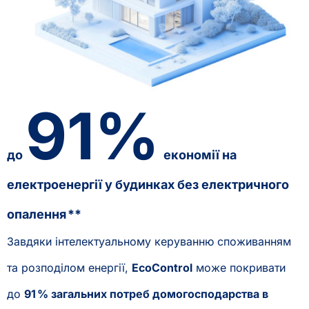
91%
до
економії на
електроенергії у будинках без електричного
опалення **
Завдяки інтелектуальному керуванню споживанням
та розподілом енергії,
EcoControl
може покривати
до
91 % загальних потреб домогосподарства в