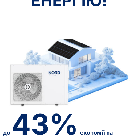
ЕНЕРГІЮ!
43%
до
економії на