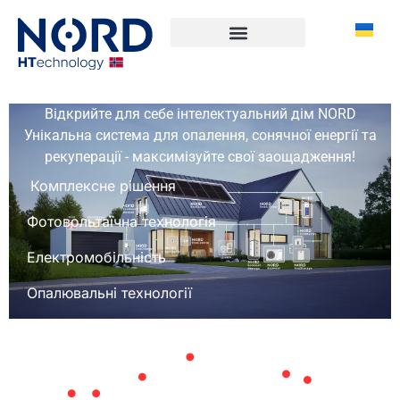
Відкрийте для себе інтелектуальний дім NORD
Унікальна система для опалення, сонячної енергії та
рекуперації - максимізуйте свої заощадження!
Комплексне рішення
Фотовольтаїчна технологія
Електромобільність
Опалювальні технології
Рекуперація та вентиляція
Комплексне рішення
Фотовольтаїчна технологія
Електромобільність
Опалювальні технології