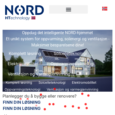
Oppdag det intelligente NORD-hjemmet
Et unikt system for oppvarming, solenergi og ventilasjon -
Maksimer besparelsene dine!
Komplett løsning
Solcelleteknologi
Elektromobilitet
Oppvarmingsteknologi
Ventilasjon og varmegjenvinning
Komplett løsning
Solcelleteknologi
Elektromobilitet
Oppvarmingsteknologi
Ventilasjon og varmegjenvinning
Planlegger du å bygge eller renovere?
FINN DIN LØSNING
FINN DIN LØSNING