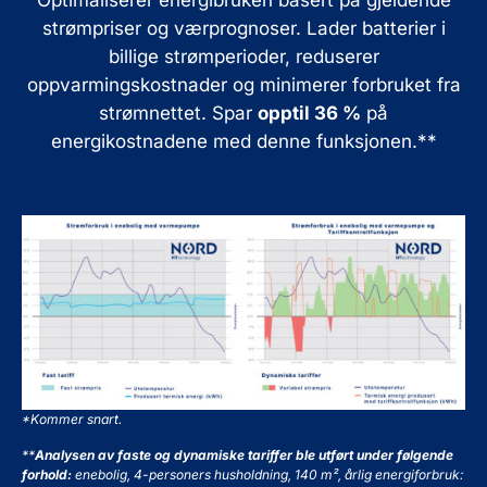
Optimaliserer energibruken basert på gjeldende
strømpriser og værprognoser. Lader batterier i
billige strømperioder, reduserer
oppvarmingskostnader og minimerer forbruket fra
strømnettet. Spar
opptil 36 %
på
energikostnadene med denne funksjonen.**
*Kommer snart.
**
Analysen av faste og dynamiske tariffer ble utført under følgende
forhold
:
enebolig, 4-personers husholdning, 140 m², årlig energiforbruk: