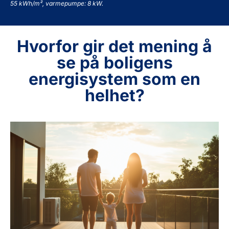
55 kWh/m², varmepumpe: 8 kW.
Hvorfor gir det mening å
se på boligens
energisystem som en
helhet?