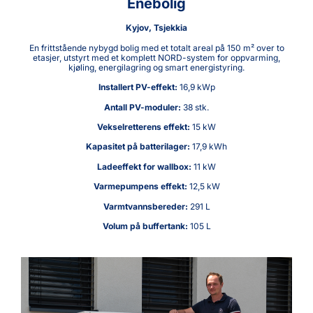
NORD utviklings- og testsenter
Olomouc, Tsjekkia
Referanseinstallasjon av NORD-systemet for utvikling, testing og
verifisering av nye styrings- og energioptimaliseringsfunksjoner
under reelle driftsforhold.
Installert PV-effekt:
13,35 kWp
Antall PV-moduler:
30 stk.
Vekselretterens effekt:
15 kW
Kapasitet på batterilager:
17,9 kWh
Ladeeffekt for wallbox:
11 kW
Varmepumpens effekt:
12,5 kW
Varmtvannsbereder:
291 L
Volum på buffertank:
105 L