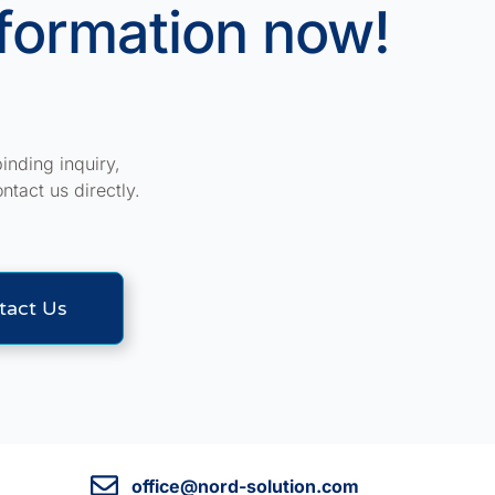
nformation now!
inding inquiry,
ontact us directly.
tact Us
office@nord-solution.com