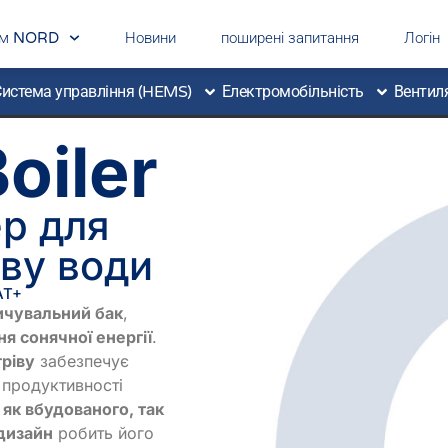
дім NORD
Новини
поширені запитання
Логін
истема управління (HEMS)
Електромобільність
Вентиля
oiler
р для
іву води
AT+
ичувальний бак
,
я сонячної енергії
.
ріву
забезпечує
 продуктивності
і
як вбудованого, так
дизайн
робить його