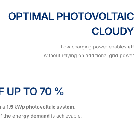
OPTIMAL PHOTOVOLTAIC 
CLOUDY
Low charging power enables
ef
without relying on additional grid powe
 OF UP TO 70 %
h a
1.5 kWp photovoltaic system
,
f the energy demand
is achievable.