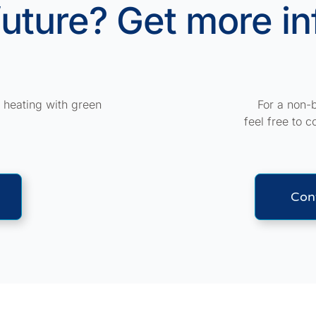
future? Get more i
r heating with green
For a non-b
feel free to c
Con