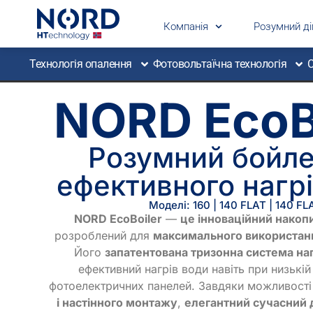
Компанія
Розумний 
Технологія опалення
Фотовольтаїчна технологія
С
NORD EcoB
Розумний бойле
ефективного нагр
Моделі: 160 | 140 FLAT | 140 FL
NORD EcoBoiler
—
це інноваційний накоп
розроблений для
максимального використанн
Його
запатентована тризонна система наг
ефективний нагрів води навіть при низькій
фотоелектричних панелей. Завдяки можливост
і настінного монтажу
,
елегантний сучасний 