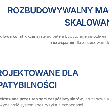
OZBUDOWYWALNY MAGAZYN
SKALOWANIA D
ułowa konstrukcja
systemu baterii EcoStorage umożliwia 
rozwiązanie
dla zastosowań d
– ZAPROJEKTOWANE DLA
KOMPATYBILNOŚCI
jektowane przez ten sam zespół inżynierów
, co zapewnia
 wydajność systemu bez ryzyka niezgodności.