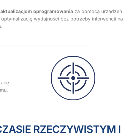
aktualizacjom oprogramowania
za pomocą urządzeń
ą optymalizację wydajności bez potrzeby interwencji na
u.
racę
emu.
SIE RZECZYWISTYM I