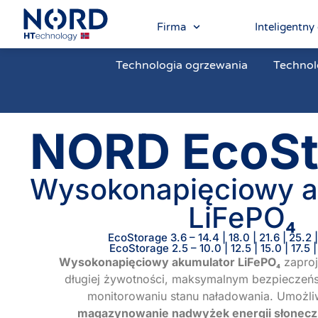
Firma
Inteligent
Technologia ogrzewania
Technol
NORD EcoSt
Wysokonapięciowy a
LiFePO₄
EcoStorage 3.6 – 14.4 | 18.0 | 21.6 | 25.2 
EcoStorage 2.5 – 10.0 | 12.5 | 15.0 | 17.5 
Wysokonapięciowy akumulator LiFePO₄
zaproj
długiej żywotności, maksymalnym bezpieczeńs
monitorowaniu stanu naładowania. Umożl
magazynowanie nadwyżek energii słonecz