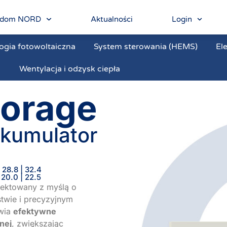
ny dom NORD
Aktualności
Login
ogia fotowoltaiczna
System sterowania (HEMS)
El
Wentylacja i odzysk ciepła
orage
kumulator
| 28.8 | 32.4
| 20.0 | 22.5
ektowany z myślą o
twie i precyzyjnym
iwia
efektywne
nej
, zwiększając