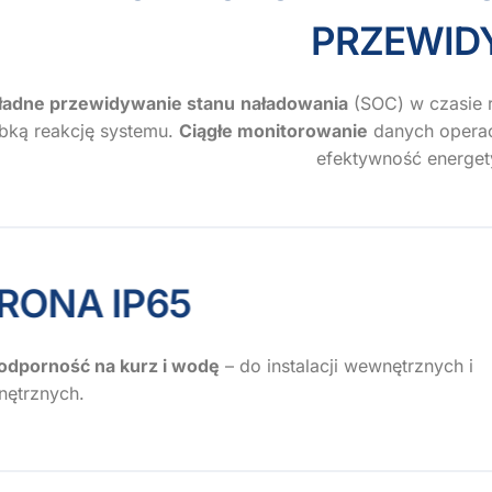
PRZEWIDYW
ładne przewidywanie stanu
naładowania
(SOC) w czasie r
bką reakcję systemu.
Ciągłe monitorowanie
danych operac
efektywność energet
OCHRONA IP65
odporność na kurz i wodę
– do instalacji wewnętrznych i
nętrznych.