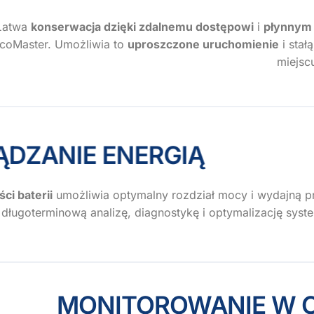
Łatwa
konserwacja dzięki zdalnemu dostępowi
i
płynnym 
coMaster. Umożliwia to
uproszczone uruchomienie
i stał
miejsc
ZĄDZANIE ENERGIĄ
i baterii
umożliwia optymalny rozdział mocy i wydajną p
długoterminową analizę, diagnostykę i optymalizację syst
MONITOROWANIE W CZA