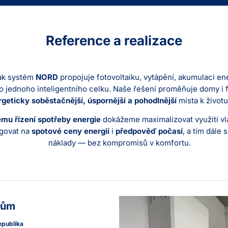
Reference a realizace
jak systém
NORD
propojuje fotovoltaiku, vytápění, akumulaci ene
o jednoho inteligentního celku. Naše řešení proměňuje domy i f
geticky soběstačnější, úspornější a pohodlnější
místa k životu 
ému řízení spotřeby energie
dokážeme maximalizovat využití vl
agovat na
spotové ceny energií
i
předpověď počasí
, a tím dále 
náklady — bez kompromisů v komfortu.
dům
epublika