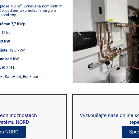
 ploše 110 m², vybavená kompletním
čerpadlem, akumulací energie a
 spotřeby.
stému:
7,7 kWp
:
17 ks
 10 kW
iště:
12.8 kWh
adla:
9 kW
UV:
291 L
, SafeHeat, EcoFloor
všech možnostech
Vyzkoušejte naše online k
 systému NORD
tep
tému NORD
Spus