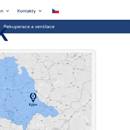
in
Kontakty
K
Rekuperace a ventilace