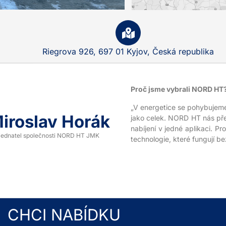
Riegrova 926, 697 01 Kyjov, Česká republika
Proč jsme vybrali NORD HT
„V energetice se pohybujeme
iroslav Horák
jako celek. NORD HT nás přes
nabíjení v jedné aplikaci. 
jednatel společnosti NORD HT JMK
technologie, které fungují be
CHCI NABÍDKU