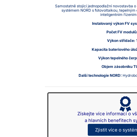
Samostatně stojící jednopodlažní novostavba o
systémem NORD s fotovoltaikou, tepelným 
inteligentním řízením
Instalovaný výkon FV sy
Počet FV modulů
Výkon střídače:
Kapacita bateriového úlož
Výkon tepelného čerp
Objem zásobníku T
Další technologie NORD:
Hydrobox
Získejte více informací o 
a hlavních benefitech
Zjistit více o sys