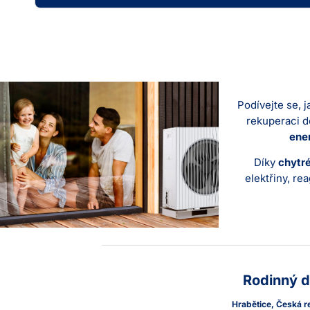
Podívejte se, 
rekuperaci d
ener
Díky
chytr
elektřiny, re
Rodinný 
Hrabětice, Česká r