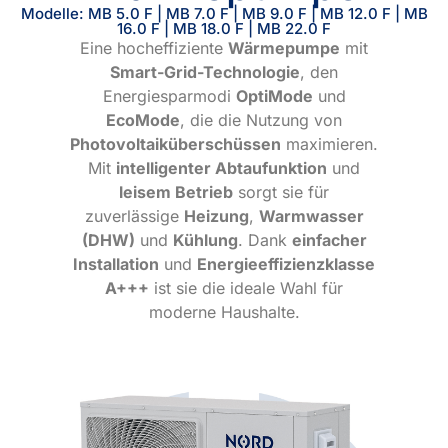
Modelle: MB 5.0 F | MB 7.0 F | MB 9.0 F | MB 12.0 F | MB
16.0 F | MB 18.0 F | MB 22.0 F
Eine hocheffiziente
Wärmepumpe
mit
Smart-Grid-Technologie
, den
Energiesparmodi
OptiMode
und
EcoMode
, die die Nutzung von
Photovoltaiküberschüssen
maximieren.
Mit
intelligenter Abtaufunktion
und
leisem Betrieb
sorgt sie für
zuverlässige
Heizung
,
Warmwasser
(DHW)
und
Kühlung
. Dank
einfacher
Installation
und
Energieeffizienzklasse
A+++
ist sie die ideale Wahl für
moderne Haushalte.