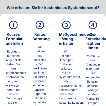
Wie erhalten Sie Ihr kostenloses Systemkonzept?
Kurzes
Kurze
Maßgeschneiderte
Die
Formular
Beratung
Lösung
Entscheid
ausfüllen
erhalten
liegt bei
Wir
Ihnen
melden
Es dauert
Wir
uns
nur einen
senden
Prüfen Sie
innerhalb
Augenblick.
Ihnen per
das
eines
Geben Sie
E-Mail ein
Angebot in
Werktages
Ihre
präzises
aller Ruhe
bei Ihnen.
grundlegenden
NORD-
und
Ein kurzes
Kontaktdaten
Systemkonzept,
vergleichen
Gespräch
ein, und
die
Sie es mit
mit einem
wir wissen
voraussichtlichen
anderen
unserer
sofort, für
Einsparungen
Lösungen
Experten
welche
sowie eine
auf dem
hilft uns
Technologie
transparente
Markt. Bei
dabei, die
Sie sich
Kostenkalkulation.
Fragen