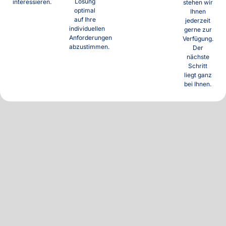
Lösung
interessieren.
stehen wir
optimal
Ihnen
auf Ihre
jederzeit
individuellen
gerne zur
Anforderungen
Verfügung.
abzustimmen.
Der
nächste
Schritt
liegt ganz
bei Ihnen.