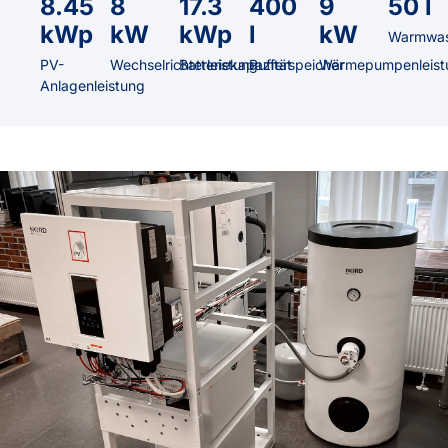
8.45
8
17.3
400
9
50 l
kWp
kW
kWp
l
kW
Warmwas
PV-
Wechselrichterleistung
Batteriekapazität
Pufferspeicher
Wärmepumpenleist
Anlagenleistung