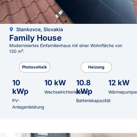
Stankovce, Slovakia
Family House
Modernisiertes Einfamilienhaus mit einer Wohnfläche von
130 m².
Photovoltaik
Heizung
10
10 kW
10.8
12 kW
kWp
kWp
Wechselrichterleistung
Wärmepumpen
PV-
Batteriekapazität
Anlagenleistung