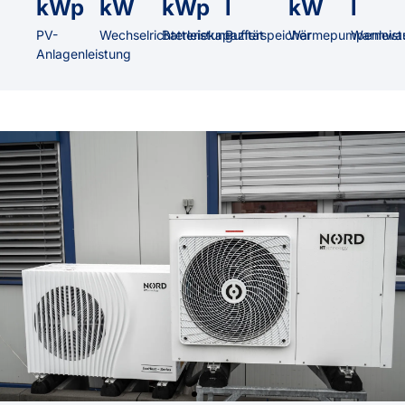
kWp
kW
kWp
l
kW
l
PV-
Wechselrichterleistung
Batteriekapazität
Pufferspeicher
Wärmepumpenleist
Warmwas
Anlagenleistung