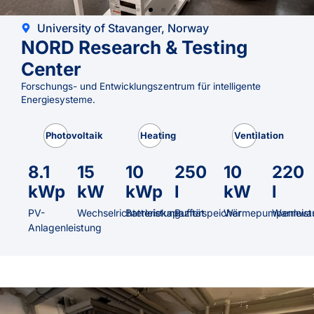
University of Stavanger, Norway
NORD Research & Testing
Center
Forschungs- und Entwicklungszentrum für intelligente
Energiesysteme.
Photovoltaik
Heating
Ventilation
8.1
15
10
250
10
220
kWp
kW
kWp
l
kW
l
PV-
Wechselrichterleistung
Batteriekapazität
Pufferspeicher
Wärmepumpenleist
Warmwas
Anlagenleistung