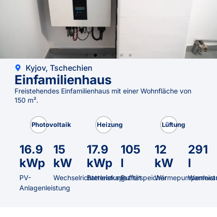
Kyjov, Tschechien
Einfamilienhaus
Freistehendes Einfamilienhaus mit einer Wohnfläche von
150 m².
Photovoltaik
Heizung
Lüftung
16.9
15
17.9
105
12
291
kWp
kW
kWp
l
kW
l
PV-
Wechselrichterleistung
Batteriekapazität
Pufferspeicher
Wärmepumpenleist
Warmwas
Anlagenleistung