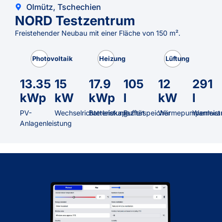
Olmütz, Tschechien
NORD Testzentrum
Freistehender Neubau mit einer Fläche von 150 m².
Photovoltaik
Heizung
Lüftung
13.35
15
17.9
105
12
291
kWp
kW
kWp
l
kW
l
PV-
Wechselrichterleistung
Batteriekapazität
Pufferspeicher
Wärmepumpenleist
Warmwas
Anlagenleistung