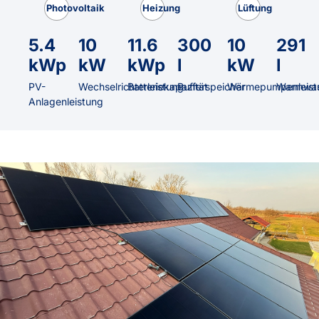
Photovoltaik
Heizung
Lüftung
5.4
10
11.6
300
10
291
kWp
kW
kWp
l
kW
l
PV-
Wechselrichterleistung
Batteriekapazität
Pufferspeicher
Wärmepumpenleist
Warmwas
Anlagenleistung