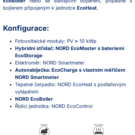
EcoBoiler
nebo se stávajícím bojlerem, případně s
bojlerem připojeným k jednotce
EcoHeat
.
Konfigurace:
Fotovoltaické moduly: PV
>
10 kWp
Hybridní střídač: NORD EcoMaster s bateriemi
EcoStorage
Elektroměr: NORD Smartmeter
Autonabíječka: EcoCharge s vlastním měřičem
NORD Smartmeter
Tepelné čerpadlo: NORD EcoHeat s podlahovým
vytápěním
NORD EcoBoiler
Řídící jednotka: NORD EcoControl