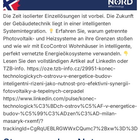
Die Zeit isolierter Einzellösungen ist vorbei. Die Zukunft
der Gebäudetechnik liegt in einer intelligenten
Systemintegration.
Erfahren Sie, warum getrennte
Photovoltaik- und Heizsysteme an ihre Grenzen stoßen
und wie wir mit EcoControl Wohnhäuser in intelligente,
perfekt vernetzte Energieökosysteme verwandeln.
Lesen Sie den vollständigen Artikel auf LinkedIn oder
TZB-info. https://oze.tzb-info.cz/29951-konec-
technologickych-ostrovu-v-energetice-budov-
inteligentni-rizeni-jako-nutnost-pro-efektivni-synergii-
fotovoltaiky-a-tepelnych-cerpadel
https://www.linkedin.com/pulse/konec-
technologick%C3%BDch-ostrov%C5%AF-v-energetice-
budov-%C5%99%C3%ADzen%C3%AD-milan-
masaryk-rxemf/?
trackingId=CgRqUEBLRGWWxCQumc7%2Bxw%3D%3D